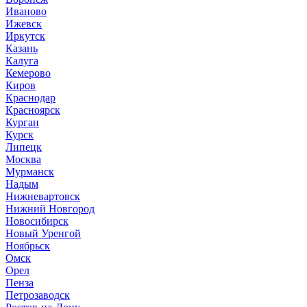
Иваново
Ижевск
Иркутск
Казань
Калуга
Кемерово
Киров
Краснодар
Красноярск
Курган
Курск
Липецк
Москва
Мурманск
Надым
Нижневартовск
Нижний Новгород
Новосибирск
Новый Уренгой
Ноябрьск
Омск
Орел
Пенза
Петрозаводск