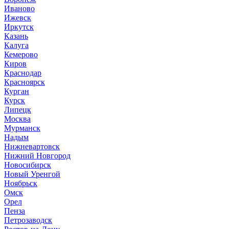
Иваново
Ижевск
Иркутск
Казань
Калуга
Кемерово
Киров
Краснодар
Красноярск
Курган
Курск
Липецк
Москва
Мурманск
Надым
Нижневартовск
Нижний Новгород
Новосибирск
Новый Уренгой
Ноябрьск
Омск
Орел
Пенза
Петрозаводск