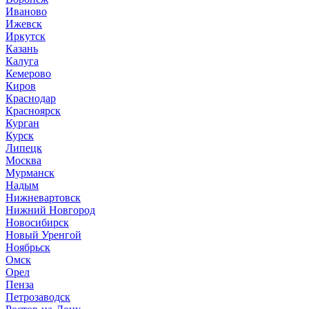
Иваново
Ижевск
Иркутск
Казань
Калуга
Кемерово
Киров
Краснодар
Красноярск
Курган
Курск
Липецк
Москва
Мурманск
Надым
Нижневартовск
Нижний Новгород
Новосибирск
Новый Уренгой
Ноябрьск
Омск
Орел
Пенза
Петрозаводск