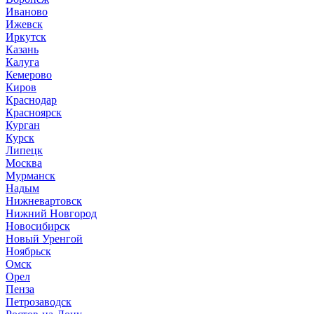
Иваново
Ижевск
Иркутск
Казань
Калуга
Кемерово
Киров
Краснодар
Красноярск
Курган
Курск
Липецк
Москва
Мурманск
Надым
Нижневартовск
Нижний Новгород
Новосибирск
Новый Уренгой
Ноябрьск
Омск
Орел
Пенза
Петрозаводск