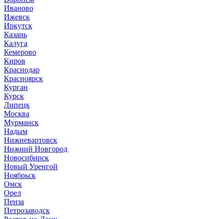
Иваново
Ижевск
Иркутск
Казань
Калуга
Кемерово
Киров
Краснодар
Красноярск
Курган
Курск
Липецк
Москва
Мурманск
Надым
Нижневартовск
Нижний Новгород
Новосибирск
Новый Уренгой
Ноябрьск
Омск
Орел
Пенза
Петрозаводск