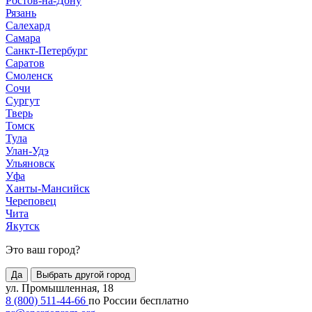
Ростов-на-Дону
Рязань
Салехард
Самара
Санкт-Петербург
Саратов
Смоленск
Сочи
Сургут
Тверь
Томск
Тула
Улан-Удэ
Ульяновск
Уфа
Ханты-Мансийск
Череповец
Чита
Якутск
Это ваш город?
Да
Выбрать другой город
ул. Промышленная, 18
8 (800) 511-44-66
по России бесплатно