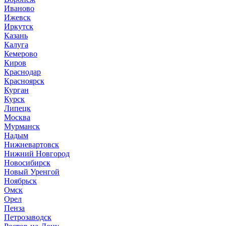
Иваново
Ижевск
Иркутск
Казань
Калуга
Кемерово
Киров
Краснодар
Красноярск
Курган
Курск
Липецк
Москва
Мурманск
Надым
Нижневартовск
Нижний Новгород
Новосибирск
Новый Уренгой
Ноябрьск
Омск
Орел
Пенза
Петрозаводск